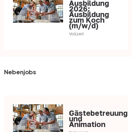
Ausbildung
2026:
Ausbildung
zum Koch
(m/w/d)
Vollzeit
Nebenjobs
Gästebetreuung
und
Animation