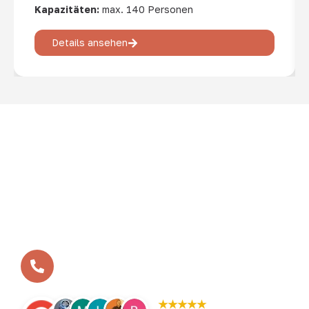
Kapazitäten:
max. 140 Personen
Details ansehen
In vielen kleinen Schritten zum Erfolg – so ist das
BEVERLAND entstanden. Aus der ersten Bosseltour vor
zwölf Jahren ist heute das BEVERLAND Gruppen-Resort
geworden - die erste Adresse für Gruppenreisen,
Tagungen und Teamtrainings im Münsterland.
Ihr benötigt eine Beratung?
+49 (0)2532 / 9568-1-0
★★★★★