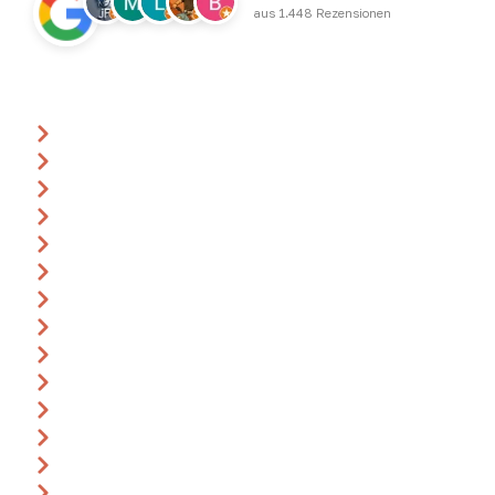
aus 1.448 Rezensionen
Über uns
Ansprechpartner
Anfrage
Gutscheine
Events & Termine
360° Rundgang
Katalog
Anreise
Leitbild
Impressum
AGB
Datenschutz
Widerrufsbelehrung
Bildnachweise
Karriere