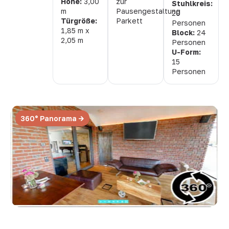
Höhe:
3,00
zur
Stuhlkreis:
m
Pausengestaltung
20
Türgröße:
Parkett
Personen
1,85 m x
Block:
24
2,05 m
Personen
U-Form:
15
Personen
360° Panorama ->