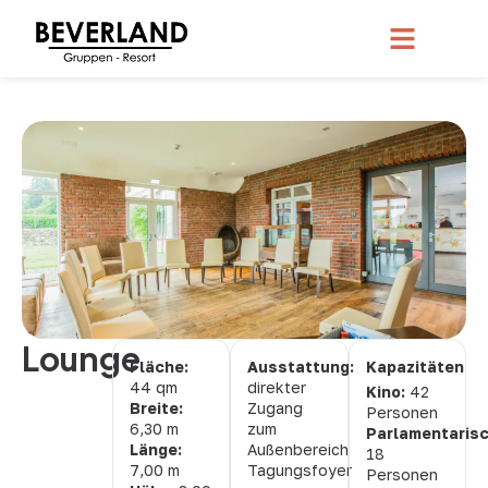
Lounge
Fläche:
Ausstattung:
Kapazitäten
44 qm
direkter
Kino:
42
Breite:
Zugang
Personen
6,30 m
zum
Parlamentarisc
Länge:
Außenbereich
18
7,00 m
Tagungsfoyer
Personen