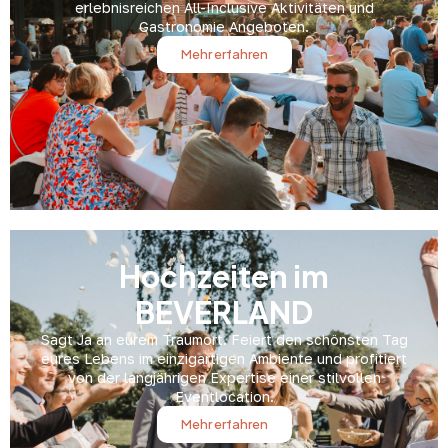
erlebnisreichen All-Inclusive Aktivitäten und
Gastronomie Angeboten.
Mehr erfahren
Hochzeiten im
BEVERLAND
Sagt Ja an eurem Traumort. Feiert den schönsten Tag
eures Lebens im einzigartigen Ambiente und profitiert
von der langjährigen Expertise einer stilvollen
Eventlocation.
Mehr erfahren