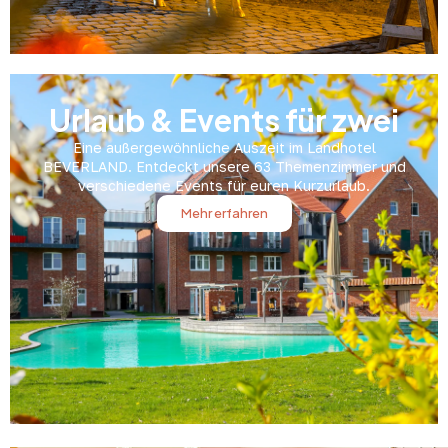
Urlaub & Events für zwei
Eine außergewöhnliche Auszeit im Landhotel
BEVERLAND. Entdeckt unsere 63 Themenzimmer und
verschiedene Events für euren Kurzurlaub.
Mehr erfahren