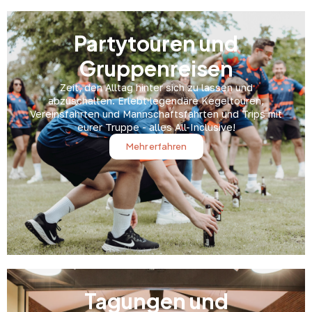
Partytouren und
Gruppenreisen
Zeit, den Alltag hinter sich zu lassen und
abzuschalten. Erlebt legendäre Kegeltouren,
Vereinsfahrten und Mannschaftsfahrten und Trips mit
eurer Truppe - alles All-Inclusive!
Mehr erfahren
Tagungen und