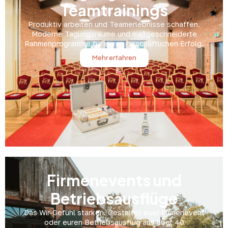
Teamtrainings
Produktiv arbeiten und Teamerlebnisse schaffen.
Moderne Tagungsräume und maßgeschneiderte
Rahmenprogramme für euren geschäftlichen Erfolg.
Mehr erfahren
Firmenevents und
Betriebsausflüge
Das Wir-Gefühl stärken. Gestaltet euer Firmenevent
oder euren Betriebsausflug aus über 40