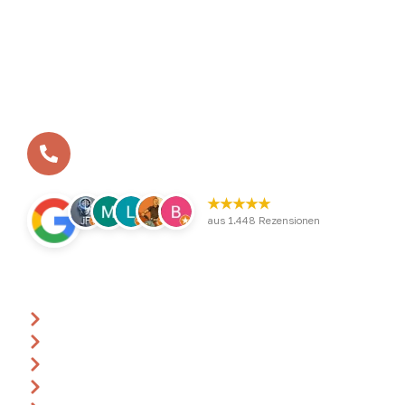
In vielen kleinen Schritten zum Erfolg – so ist das
BEVERLAND entstanden. Aus der ersten Bosseltour vor
zwölf Jahren ist heute das BEVERLAND Gruppen-Resort
geworden - die erste Adresse für Gruppenreisen,
Tagungen und Teamtrainings im Münsterland.
Ihr benötigt eine Beratung?
+49 (0)2532 / 9568-1-0
★★★★★
aus 1.448 Rezensionen
Über uns
Ansprechpartner
Anfrage
Gutscheine
Events & Termine