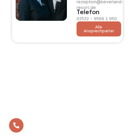
rezeption@beverland-
resort.de
Telefon
02532 – 9568 1 950
Alle
Ansprechparter
In vielen kleinen Schritten zum Erfolg – so ist das
BEVERLAND entstanden. Aus der ersten Bosseltour vor
zwölf Jahren ist heute das BEVERLAND Gruppen-Resort
geworden - die erste Adresse für Gruppenreisen,
Tagungen und Teamtrainings im Münsterland.
Ihr benötigt eine Beratung?
+49 (0)2532 / 9568-1-0