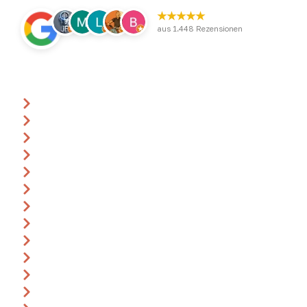
★★★★★
aus 1.448 Rezensionen
Über uns
Ansprechpartner
Anfrage
Gutscheine
Events & Termine
360° Rundgang
Katalog
Anreise
Leitbild
Impressum
AGB
Datenschutz
Widerrufsbelehrung