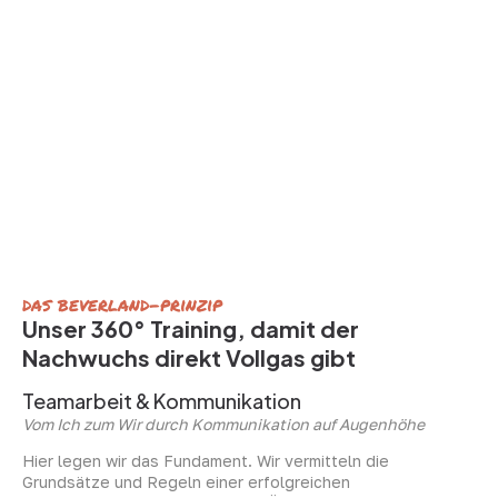
Kickoff und 360° Training
Ein Training ist nur so gut wie die Menschen, die es
vermitteln. Unsere Experten sind darauf spezialisiert,
junge Talente dort abzuholen, wo sie stehen und den
Grundstein für eine erfolgreiche Ausbildung zu legen.
das beverland-prinzip
Unser 360° Training, damit der
Nachwuchs direkt Vollgas gibt
Teamarbeit & Kommunikation
Vom Ich zum Wir durch Kommunikation auf Augenhöhe
Hier legen wir das Fundament. Wir vermitteln die
Grundsätze und Regeln einer erfolgreichen