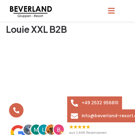
Louie XXL B2B
In vielen kleinen Schritten zum Erfolg – so ist das
BEVERLAND entstanden. Aus der ersten Bosseltour vor
zwölf Jahren ist heute das BEVERLAND Gruppen-Resort
geworden - die erste Adresse für Gruppenreisen,
Tagungen und Teamtrainings im Münsterland.
+49 2532 956810
Ihr benötigt eine Beratung?
+49 (0)2532 / 9568-1-0
info@beverland-resort.
★★★★★
aus 1.448 Rezensionen