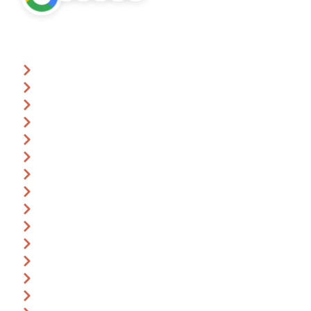
Über uns
Ansprechpartner
Anfrage
Gutscheine
Events & Termine
360° Rundgang
Katalog
Anreise
Leitbild
Impressum
AGB
Datenschutz
Widerrufsbelehrung
Bildnachweise
Karriere