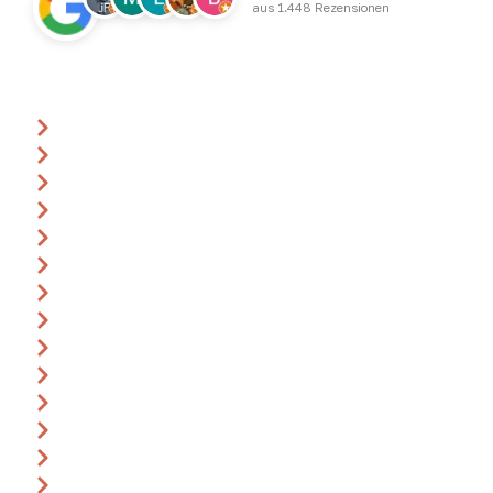
aus 1.448 Rezensionen
Über uns
Ansprechpartner
Anfrage
Gutscheine
Events & Termine
360° Rundgang
Katalog
Anreise
Leitbild
Impressum
AGB
Datenschutz
Widerrufsbelehrung
Bildnachweise
Karriere