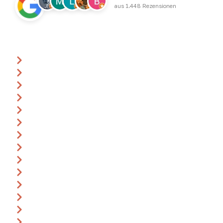
aus 1.448 Rezensionen
Über uns
Ansprechpartner
Anfrage
Gutscheine
Events & Termine
360° Rundgang
Katalog
Anreise
Leitbild
Impressum
AGB
Datenschutz
Widerrufsbelehrung
Bildnachweise
Karriere