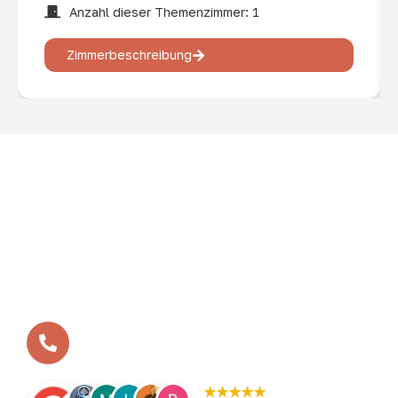
Anzahl dieser Themenzimmer: 1
Zimmerbeschreibung
In vielen kleinen Schritten zum Erfolg – so ist das
BEVERLAND entstanden. Aus der ersten Bosseltour vor
zwölf Jahren ist heute das BEVERLAND Gruppen-Resort
geworden - die erste Adresse für Gruppenreisen,
Tagungen und Teamtrainings im Münsterland.
Ihr benötigt eine Beratung?
+49 (0)2532 / 9568-1-0
★★★★★