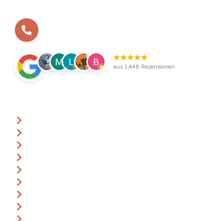
geworden - die erste Adresse für Gruppenreisen,
Tagungen und Teamtrainings im Münsterland.
Ihr benötigt eine Beratung?
+49 (0)2532 / 9568-1-0
★★★★★
aus 1.448 Rezensionen
Über uns
Ansprechpartner
Anfrage
Gutscheine
Events & Termine
360° Rundgang
Katalog
Anreise
Leitbild
Impressum