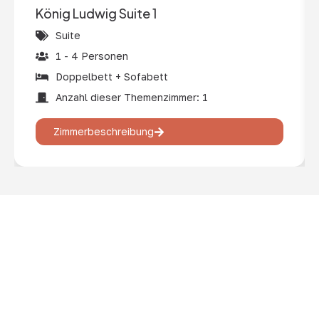
König Ludwig Suite 1
Suite
1 - 4 Personen
Doppelbett + Sofabett
Anzahl dieser Themenzimmer: 1
Zimmerbeschreibung
In vielen kleinen Schritten zum Erfolg – so ist das
BEVERLAND entstanden. Aus der ersten Bosseltour vor
zwölf Jahren ist heute das BEVERLAND Gruppen-Resort