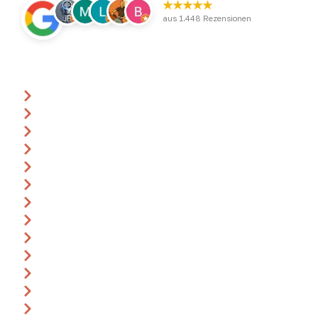
★★★★★
aus 1.448 Rezensionen
Über uns
Ansprechpartner
Anfrage
Gutscheine
Events & Termine
360° Rundgang
Katalog
Anreise
Leitbild
Impressum
AGB
Datenschutz
Widerrufsbelehrung
Bildnachweise