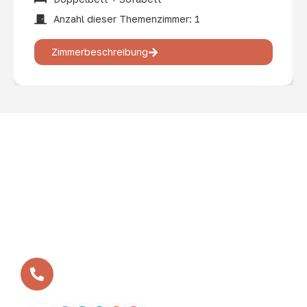
Anzahl dieser Themenzimmer: 1
Zimmerbeschreibung
In vielen kleinen Schritten zum Erfolg – so ist das
BEVERLAND entstanden. Aus der ersten Bosseltour vor
zwölf Jahren ist heute das BEVERLAND Gruppen-Resort
geworden - die erste Adresse für Gruppenreisen,
Tagungen und Teamtrainings im Münsterland.
Ihr benötigt eine Beratung?
+49 (0)2532 / 9568-1-0