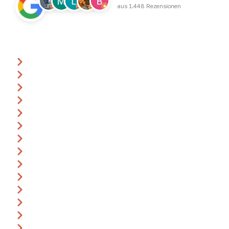
aus 1.448 Rezensionen
Über uns
Ansprechpartner
Anfrage
Gutscheine
Events & Termine
360° Rundgang
Katalog
Anreise
Leitbild
Impressum
AGB
Datenschutz
Widerrufsbelehrung
Bildnachweise
Karriere