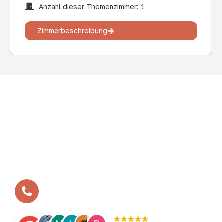
Anzahl dieser Themenzimmer: 1
Zimmerbeschreibung
In vielen kleinen Schritten zum Erfolg – so ist das
BEVERLAND entstanden. Aus der ersten Bosseltour vor
zwölf Jahren ist heute das BEVERLAND Gruppen-Resort
geworden - die erste Adresse für Gruppenreisen,
Tagungen und Teamtrainings im Münsterland.
Ihr benötigt eine Beratung?
+49 (0)2532 / 9568-1-0
★★★★★