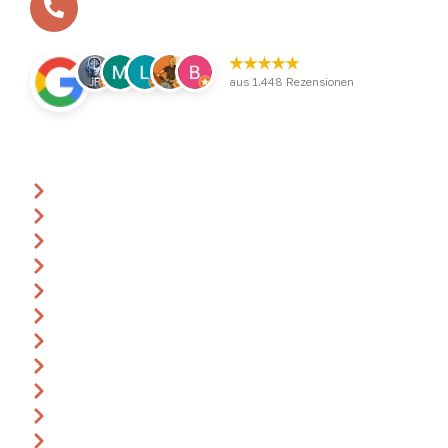
+49 (0)2532 / 9568-1-0
★★★★★
aus 1.448 Rezensionen
Über uns
Ansprechpartner
Anfrage
Gutscheine
Events & Termine
360° Rundgang
Katalog
Anreise
Leitbild
Impressum
AGB
Datenschutz