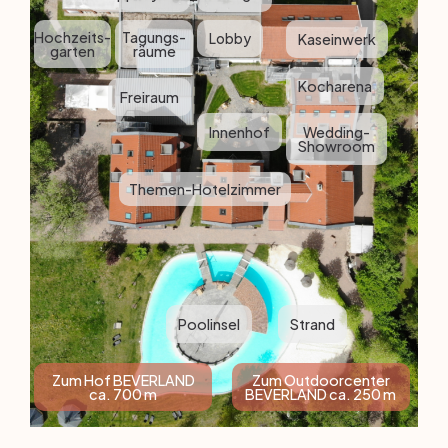
Hochzeits-
Tagungs-
Lobby
Kaseinwerk
garten
räume
Kocharena
Freiraum
Innenhof
Wedding-
Showroom
Themen-Hotelzimmer
Poolinsel
Strand
Zum Hof BEVERLAND
Zum Outdoorcenter
ca. 700 m
BEVERLAND ca. 250 m