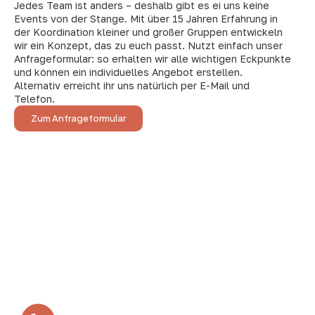
Jedes Team ist anders – deshalb gibt es ei uns keine
Events von der Stange. Mit über 15 Jahren Erfahrung in
der Koordination kleiner und großer Gruppen entwickeln
wir ein Konzept, das zu euch passt. Nutzt einfach unser
Anfrageformular: so erhalten wir alle wichtigen Eckpunkte
und können ein individuelles Angebot erstellen.
Alternativ erreicht ihr uns natürlich per E-Mail und
Telefon.
Zum Anfrageformular
In vielen kleinen Schritten zum Erfolg – so ist das
BEVERLAND entstanden. Aus der ersten Bosseltour vor
zwölf Jahren ist heute das BEVERLAND Gruppen-Resort
geworden - die erste Adresse für Gruppenreisen,
Tagungen und Teamtrainings im Münsterland.
Ihr benötigt eine Beratung?