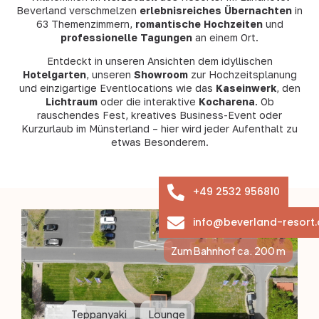
Beverland verschmelzen
erlebnisreiches Übernachten
in
63 Themenzimmern,
romantische Hochzeiten
und
professionelle Tagungen
an einem Ort.
Entdeckt in unseren Ansichten dem idyllischen
Hotelgarten
, unseren
Showroom
zur Hochzeitsplanung
und einzigartige Eventlocations wie das
Kaseinwerk
, den
Lichtraum
oder die interaktive
Kocharena
. Ob
rauschendes Fest, kreatives Business-Event oder
Kurzurlaub im Münsterland – hier wird jeder Aufenthalt zu
etwas Besonderem.
+49 2532 956810
info@beverland-resort.
Zum Bahnhof ca. 200 m
Teppanyaki
Lounge