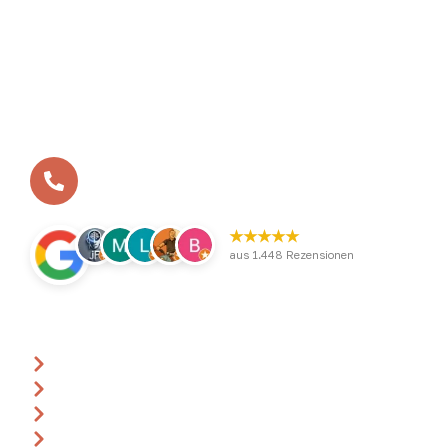
In vielen kleinen Schritten zum Erfolg – so ist das
BEVERLAND entstanden. Aus der ersten Bosseltour vor
zwölf Jahren ist heute das BEVERLAND Gruppen-Resort
geworden - die erste Adresse für Gruppenreisen,
Tagungen und Teamtrainings im Münsterland.
Ihr benötigt eine Beratung?
+49 (0)2532 / 9568-1-0
★★★★★
aus 1.448 Rezensionen
Über uns
Ansprechpartner
Anfrage
Gutscheine
Events & Termine